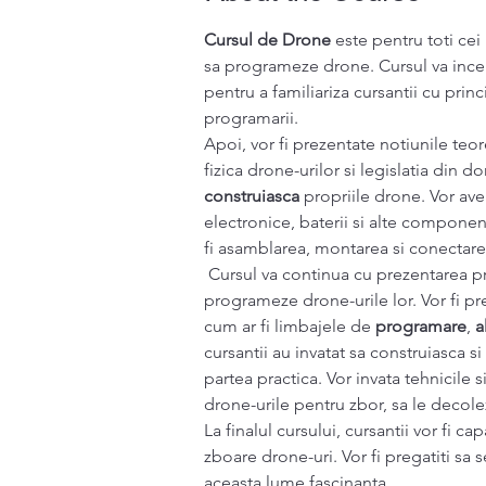
Cursul de Drone
 este pentru toti cei
sa programeze drone. Cursul va incep
pentru a familiariza cursantii cu princ
programarii. 
Apoi, vor fi prezentate notiunile teor
fizica drone-urilor si legislatia din do
construiasca
 propriile drone. Vor av
electronice, baterii si alte component
fi asamblarea, montarea si conecta
 Cursul va continua cu prezentarea programarii, prin care cursantii vor invata sa 
programeze drone-urile lor. Vor fi p
cum ar fi limbajele de 
programare
, 
a
cursantii au invatat sa construiasca s
partea practica. Vor invata tehnicile 
drone-urile pentru zbor, sa le decole
La finalul cursului, cursantii vor fi c
zboare drone-uri. Vor fi pregatiti sa s
aceasta lume fascinanta.