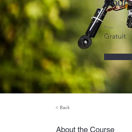
Cour
Price
Gratuit
< Back
About the Course